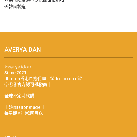
🌟韓國製造
AVERYAIDAN
𝔸𝕧𝕖𝕣𝕪𝕒𝕚𝕕𝕒𝕟
Since 2021
Ubmom香港區總代理｜🐻doт тo doт 🐻
ⓓⓣⓓ
官方認可批發商
｜
全球不定時代購
｜韓國tailor made ｜
每星期🇰🇷韓國直送