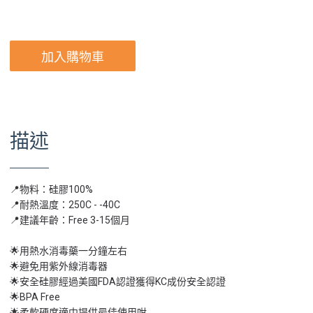
加入購物車
描述
📍物料：硅膠100%
📍耐熱溫度：250C - -40C
📍建議年齡：Free 3-15個月
🌟用熱水消毒藥一分鐘左右
🌟避免用紫外線消毒器
🌟安全硅膠經過美國FDA認證獲得KC成份安全認證
🌟BPA Free
🌟柔軟硬度適中提供最佳使用咁